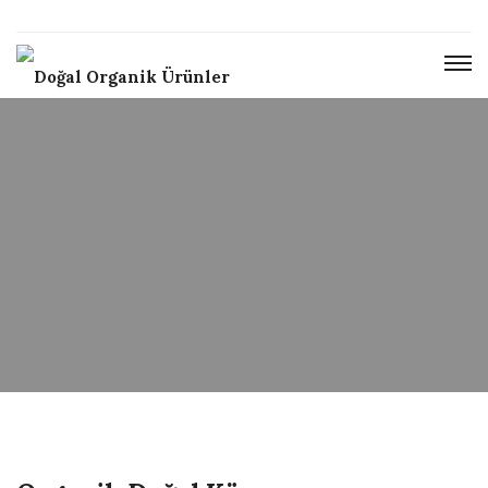
YÖRESEL ÜRÜNLERIMIZ
CAFE RESTORAN
KÖY KAHVALTISI
ÇIFTLIKTE YAŞAM
KÜLTÜR MÜZESI
KARA AVCILIĞI